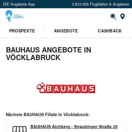
DIE Angebote App
3.812.625 Flugblätter & Angebote
Or
PROSPEKTE
ANGEBOTE
CASHBACK
BAUHAUS ANGEBOTE IN
VÖCKLABRUCK
Nächste
BAUHAUS
Filiale in
Vöcklabruck
:
BAUHAUS Aichberg
-
Straubinger Straße 25