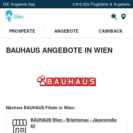
DIE Angebote App
3.812.625 Flugblätter & Angebote
Or
PROSPEKTE
ANGEBOTE
CASHBACK
BAUHAUS ANGEBOTE IN WIEN
Nächste
BAUHAUS
Filiale in
Wien
:
BAUHAUS Wien - Brigittenau
-
Jägerstraße
82