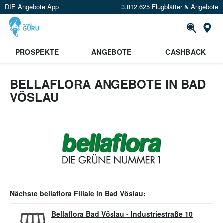
DIE Angebote App
3.812.625 Flugblätter & Angebote
Or
PROSPEKTE
ANGEBOTE
CASHBACK
BELLAFLORA ANGEBOTE IN BAD
VÖSLAU
Nächste
bellaflora
Filiale in
Bad Vöslau
:
Bellaflora Bad Vöslau
-
Industriestraße 10