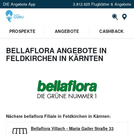
DIE Angebote App
3.812.625 Flugblätter & Angebote
Or
PROSPEKTE
ANGEBOTE
CASHBACK
BELLAFLORA ANGEBOTE IN
FELDKIRCHEN IN KÄRNTEN
Nächste
bellaflora
Filiale in
Feldkirchen in Kärnten
:
Bellaflora Villach
-
Maria Gailer Straße 33