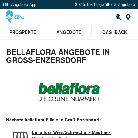
DIE Angebote App
3.815.453 Flugblätter & Angebote
Or
PROSPEKTE
ANGEBOTE
CASHBACK
BELLAFLORA ANGEBOTE IN
GROSS-ENZERSDORF
Nächste
bellaflora
Filiale in
Groß-Enzersdorf
:
Bellaflora Wien/Schwechat
-
Mautner-