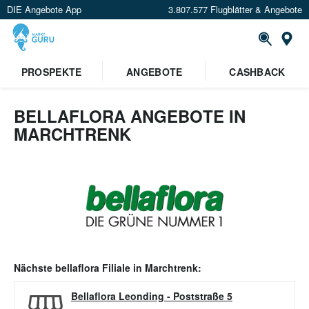
DIE Angebote App
3.807.577 Flugblätter & Angebote
Or
PROSPEKTE
ANGEBOTE
CASHBACK
BELLAFLORA ANGEBOTE IN
MARCHTRENK
Nächste
bellaflora
Filiale in
Marchtrenk
:
Bellaflora Leonding
-
Poststraße 5