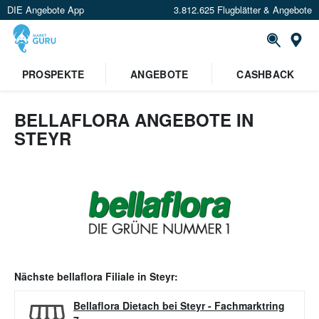
DIE Angebote App
3.812.625 Flugblätter & Angebote
Or
PROSPEKTE
ANGEBOTE
CASHBACK
BELLAFLORA ANGEBOTE IN
STEYR
Nächste
bellaflora
Filiale in
Steyr
:
Bellaflora Dietach bei Steyr
-
Fachmarktring