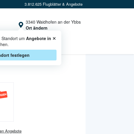
3.812.625 Flugblätter & Angebote
3340 Waidhofen an der Ybbs
Ort ändern
×
n Standort um
Angebote in
hen.
CASHBACK
dort festlegen
en
Angebote