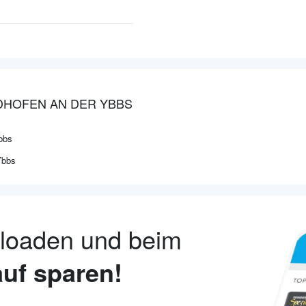
IDHOFEN AN DER YBBS
bbs
Ybbs
nloaden und beim
uf sparen!