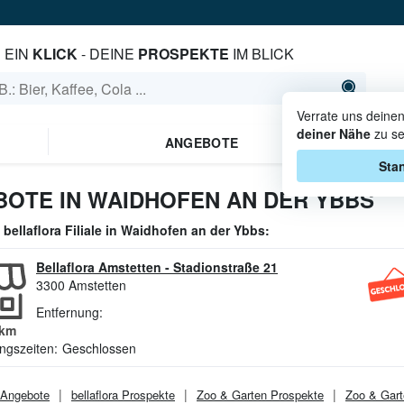
EIN
KLICK
- DEINE
PROSPEKTE
IM BLICK
Verrate uns deine
deiner Nähe
zu se
ANGEBOTE
Stan
OTE IN WAIDHOFEN AN DER YBBS
e
bellaflora
Filiale in
Waidhofen an der Ybbs
:
Bellaflora Amstetten
-
Stadionstraße 21
3300
Amstetten
Entfernung:
km
ngszeiten:
Geschlossen
Angebote
bellaflora
Prospekte
Zoo & Garten
Prospekte
Zoo & Gart