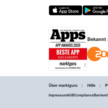
Bekannt 
Über marktguru
Hilfe
P
Impressum
AGB
Compliance
Barriere