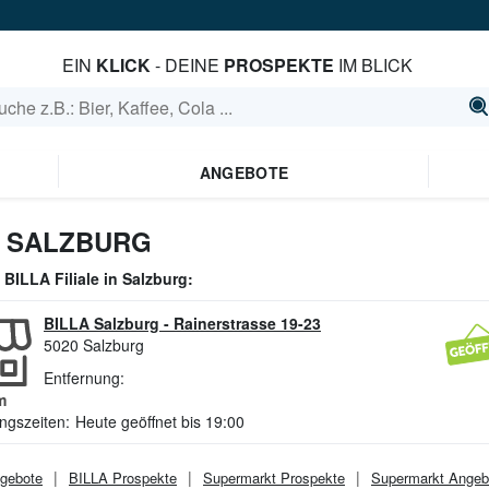
EIN
KLICK
- DEINE
PROSPEKTE
IM BLICK
ANGEBOTE
N SALZBURG
e
BILLA
Filiale in
Salzburg
:
BILLA Salzburg
-
Rainerstrasse 19-23
5020
Salzburg
Entfernung:
m
ngszeiten:
Heute geöffnet bis 19:00
gebote
BILLA
Prospekte
Supermarkt
Prospekte
Supermarkt
Angeb