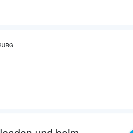
ZBURG
nloaden und beim