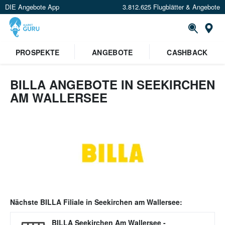
DIE Angebote App
3.812.625 Flugblätter & Angebote
Or
PROSPEKTE
ANGEBOTE
CASHBACK
BILLA ANGEBOTE IN SEEKIRCHEN
AM WALLERSEE
Nächste
BILLA
Filiale in
Seekirchen am Wallersee
:
BILLA Seekirchen Am Wallersee
-