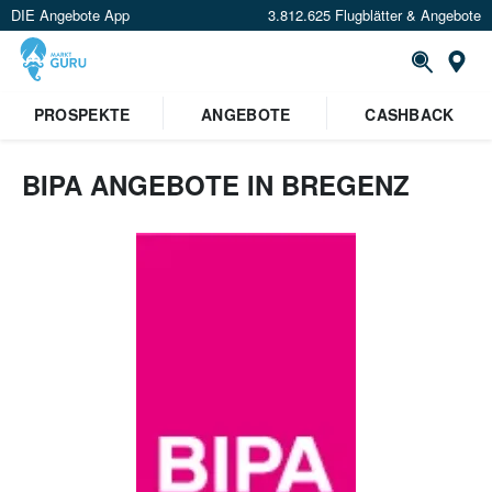
DIE Angebote App
3.812.625 Flugblätter & Angebote
Or
PROSPEKTE
ANGEBOTE
CASHBACK
BIPA ANGEBOTE IN BREGENZ