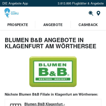
DIE Angebote App
3.813.895 Flugblätter & Angebote
Or
PROSPEKTE
ANGEBOTE
CASHBACK
BLUMEN B&B ANGEBOTE IN
KLAGENFURT AM WÖRTHERSEE
Nächste
Blumen B&B
Filiale in
Klagenfurt am Wörthersee
:
Blumen B&B Klagenfurt
-