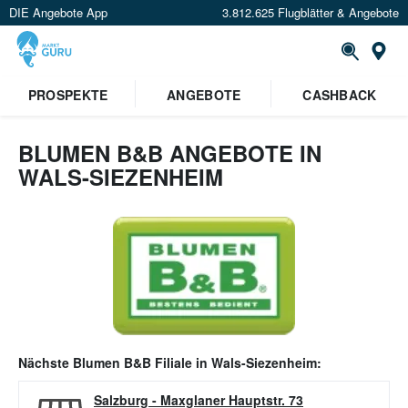
DIE Angebote App
3.812.625 Flugblätter & Angebote
Or
PROSPEKTE
ANGEBOTE
CASHBACK
BLUMEN B&B ANGEBOTE IN
WALS-SIEZENHEIM
Nächste
Blumen B&B
Filiale in
Wals-Siezenheim
:
Salzburg
-
Maxglaner Hauptstr. 73