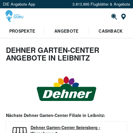
DIE Angebote App
3.813.895 Flugblätter & Angebote
Or
PROSPEKTE
ANGEBOTE
CASHBACK
DEHNER GARTEN-CENTER
ANGEBOTE IN LEIBNITZ
Nächste
Dehner Garten-Center
Filiale in
Leibnitz
:
Dehner Garten-Center Seiersberg
-