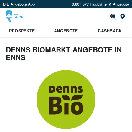
DIE Angebote App
3.807.577 Flugblätter & Angebote
Or
PROSPEKTE
ANGEBOTE
CASHBACK
DENNS BIOMARKT ANGEBOTE IN
ENNS