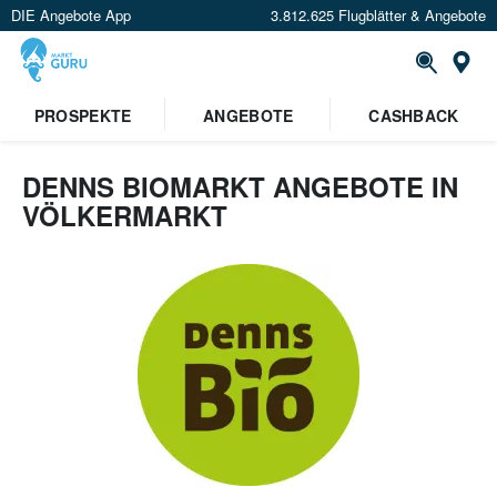
DIE Angebote App
3.812.625 Flugblätter & Angebote
Or
PROSPEKTE
ANGEBOTE
CASHBACK
DENNS BIOMARKT ANGEBOTE IN
VÖLKERMARKT