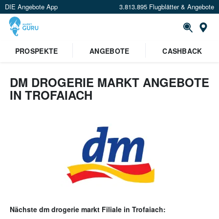
DIE Angebote App
3.813.895 Flugblätter & Angebote
Or
PROSPEKTE
ANGEBOTE
CASHBACK
DM DROGERIE MARKT ANGEBOTE
IN TROFAIACH
Nächste
dm drogerie markt
Filiale in
Trofaiach
: