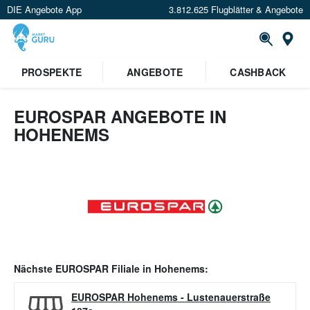
DIE Angebote App
3.812.625 Flugblätter & Angebote
Or
PROSPEKTE
ANGEBOTE
CASHBACK
EUROSPAR ANGEBOTE IN
HOHENEMS
Nächste
EUROSPAR
Filiale in
Hohenems
:
EUROSPAR Hohenems
-
Lustenauerstraße