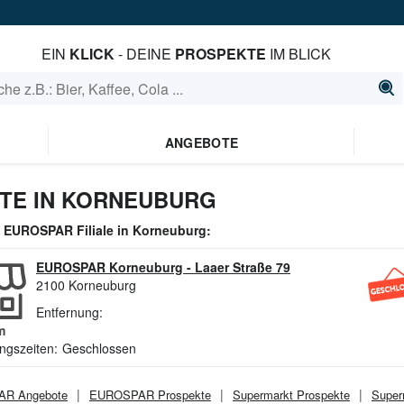
EIN
KLICK
- DEINE
PROSPEKTE
IM BLICK
ANGEBOTE
TE IN KORNEUBURG
e
EUROSPAR
Filiale in
Korneuburg
:
EUROSPAR Korneuburg
-
Laaer Straße 79
2100
Korneuburg
Entfernung:
m
ngszeiten:
Geschlossen
AR
Angebote
EUROSPAR
Prospekte
Supermarkt
Prospekte
Super