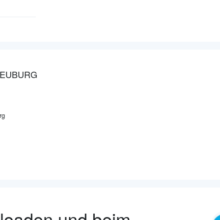
NEUBURG
rg
nloaden und beim