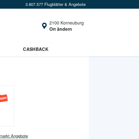
3.807.577 Flugblätter & Angebote
2100 Korneuburg
Ort ändern
CASHBACK
markt
Angebote