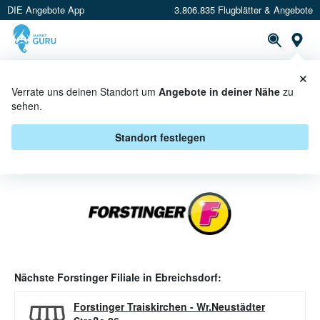
DIE Angebote App
3.806.835 Flugblätter & Angebote
Or
×
PROSPEKTE
ANGEBOTE
CASHBACK
Verrate uns deinen Standort um
Angebote in deiner Nähe
zu
sehen.
FORSTINGER ANGEBOTE IN
EBREICHSDORF
Standort festlegen
Nächste
Forstinger
Filiale in
Ebreichsdorf
:
Forstinger Traiskirchen
-
Wr.Neustädter