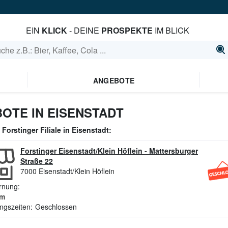
EIN
KLICK
- DEINE
PROSPEKTE
IM BLICK
ANGEBOTE
OTE IN EISENSTADT
e
Forstinger
Filiale in
Eisenstadt
:
Forstinger Eisenstadt/Klein Höflein
-
Mattersburger
Straße 22
7000
Eisenstadt/Klein Höflein
rnung:
m
ngszeiten:
Geschlossen