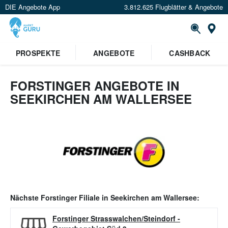
DIE Angebote App
3.812.625 Flugblätter & Angebote
Or
PROSPEKTE
ANGEBOTE
CASHBACK
FORSTINGER ANGEBOTE IN
SEEKIRCHEN AM WALLERSEE
Nächste
Forstinger
Filiale in
Seekirchen am Wallersee
:
Forstinger Strasswalchen/Steindorf
-