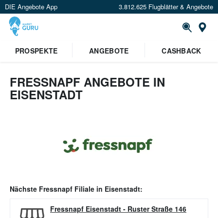
DIE Angebote App
3.812.625 Flugblätter & Angebote
Or
PROSPEKTE
ANGEBOTE
CASHBACK
FRESSNAPF ANGEBOTE IN
EISENSTADT
Nächste
Fressnapf
Filiale in
Eisenstadt
:
Fressnapf Eisenstadt
-
Ruster Straße 146