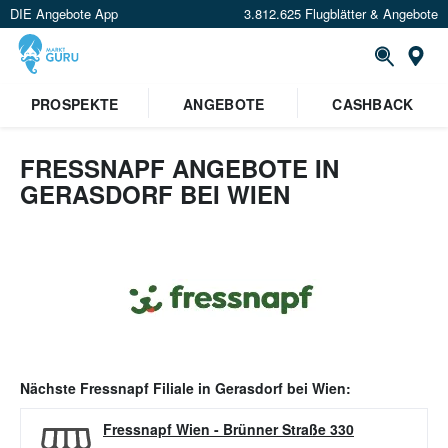
DIE Angebote App
3.812.625 Flugblätter & Angebote
Or
PROSPEKTE
ANGEBOTE
CASHBACK
FRESSNAPF ANGEBOTE IN
GERASDORF BEI WIEN
Nächste
Fressnapf
Filiale in
Gerasdorf bei Wien
:
Fressnapf Wien
-
Brünner Straße 330