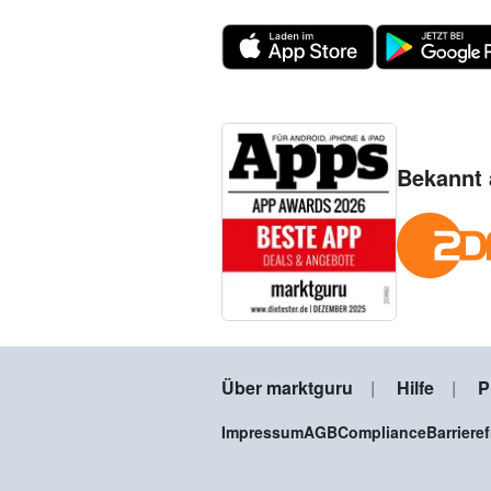
Bekannt 
Über marktguru
Hilfe
P
Impressum
AGB
Compliance
Barriere