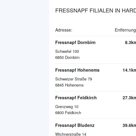
FRESSNAPF FILIALEN IN HAR
Adresse:
Entfernung
Fressnapf Dornbirn
8.3k
Schwefel 100
6850
Dornbirn
Fressnapf Hohenems
14.1k
Schweizer Straße 79
6845
Hohenems
Fressnapf Feldkirch
27.3k
Grenzweg 10
6800
Feldkirch
Fressnapf Bludenz
39.6k
Wichnerstraße 14