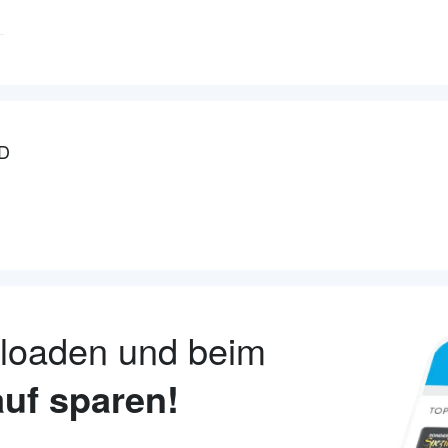
D
nloaden und beim
uf sparen!