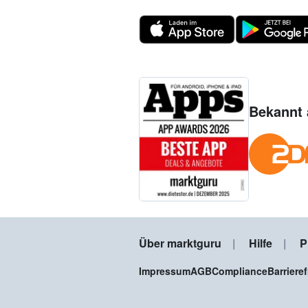
Bekannt 
Über marktguru
Hilfe
P
Impressum
AGB
Compliance
Barriere