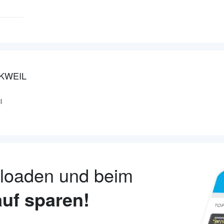
KWEIL
l
nloaden und beim
uf sparen!