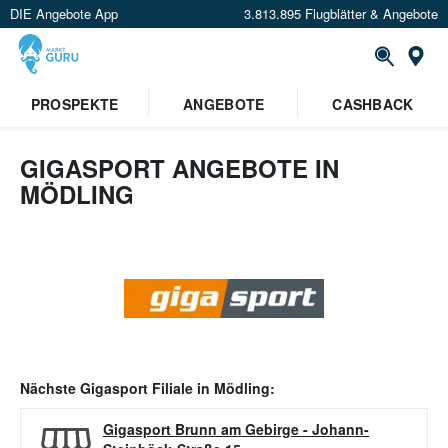
DIE Angebote App
3.813.895 Flugblätter & Angebote
Or
PROSPEKTE
ANGEBOTE
CASHBACK
GIGASPORT ANGEBOTE IN
MÖDLING
Nächste
Gigasport
Filiale in
Mödling
:
Gigasport Brunn am Gebirge
-
Johann-