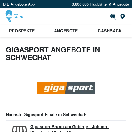
DIE Angebote App
3.806.835 Flugblätter & Angebote
Or
PROSPEKTE
ANGEBOTE
CASHBACK
GIGASPORT ANGEBOTE IN
SCHWECHAT
Nächste
Gigasport
Filiale in
Schwechat
:
Gigasport Brunn am Gebirge
-
Johann-