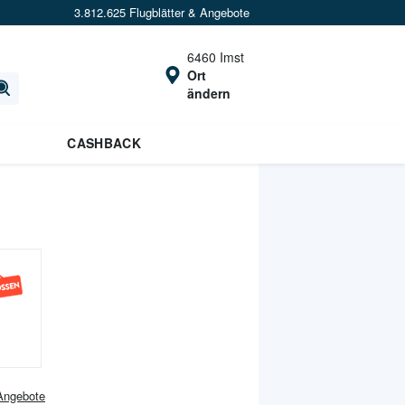
3.812.625 Flugblätter & Angebote
6460 Imst
Ort
ändern
CASHBACK
ngebote