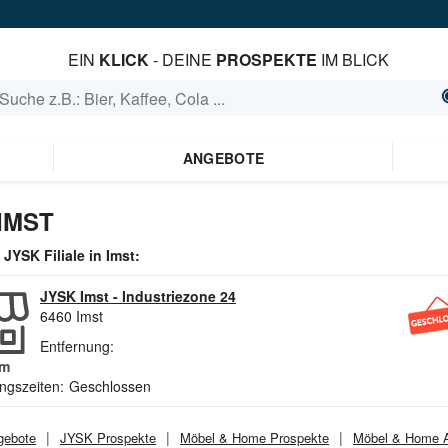
EIN
KLICK
- DEINE
PROSPEKTE
IM BLICK
ANGEBOTE
IMST
e
JYSK
Filiale in
Imst
:
JYSK Imst
-
Industriezone 24
6460
Imst
Entfernung:
m
ngszeiten:
Geschlossen
ebote
JYSK
Prospekte
Möbel & Home
Prospekte
Möbel & Home
A