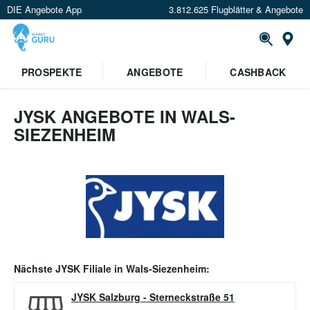
DIE Angebote App
3.812.625 Flugblätter & Angebote
Or
PROSPEKTE
ANGEBOTE
CASHBACK
JYSK ANGEBOTE IN WALS-
SIEZENHEIM
Nächste
JYSK
Filiale in
Wals-Siezenheim
:
JYSK Salzburg
-
Sterneckstraße 51