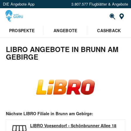
DIE Angebote App
3.807.577 Flugblätter & Angebote
Or
PROSPEKTE
ANGEBOTE
CASHBACK
LIBRO ANGEBOTE IN BRUNN AM
GEBIRGE
Nächste
LIBRO
Filiale in
Brunn am Gebirge
:
LIBRO Voesendorf
-
Schönbrunner Allee 18