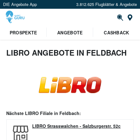
DIE Angebote App
3.812.625 Flugblätter & Angebote
Or
PROSPEKTE
ANGEBOTE
CASHBACK
LIBRO ANGEBOTE IN FELDBACH
Nächste
LIBRO
Filiale in
Feldbach
:
LIBRO Strasswalchen
-
Salzburgerstr. 52c