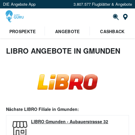
DIE Angebote App
3.807.577 Flugblätter & Angebote
Or
PROSPEKTE
ANGEBOTE
CASHBACK
LIBRO ANGEBOTE IN GMUNDEN
Nächste
LIBRO
Filiale in
Gmunden
:
LIBRO Gmunden
-
Aubauerstrasse 32