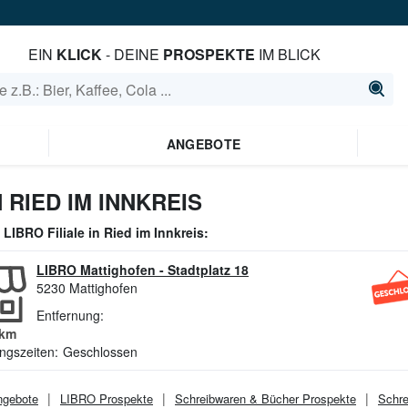
EIN
KLICK
- DEINE
PROSPEKTE
IM BLICK
ANGEBOTE
 RIED IM INNKREIS
e
LIBRO
Filiale in
Ried im Innkreis
:
LIBRO Mattighofen
-
Stadtplatz 18
5230
Mattighofen
Entfernung:
km
ngszeiten:
Geschlossen
gebote
LIBRO
Prospekte
Schreibwaren & Bücher
Prospekte
Schre