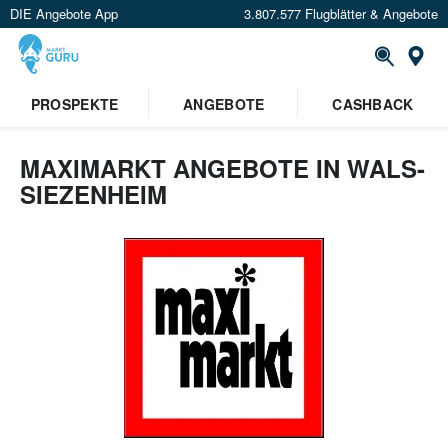
DIE Angebote App
3.807.577 Flugblätter & Angebote
Or
PROSPEKTE
ANGEBOTE
CASHBACK
MAXIMARKT ANGEBOTE IN WALS-
SIEZENHEIM