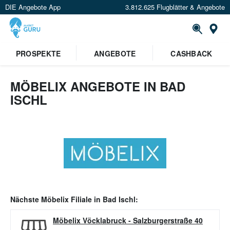
DIE Angebote App
3.812.625 Flugblätter & Angebote
Or
PROSPEKTE
ANGEBOTE
CASHBACK
MÖBELIX ANGEBOTE IN BAD
ISCHL
Nächste
Möbelix
Filiale in
Bad Ischl
:
Möbelix Vöcklabruck
-
Salzburgerstraße 40