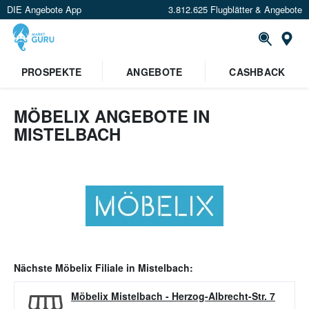
DIE Angebote App
3.812.625 Flugblätter & Angebote
Or
PROSPEKTE
ANGEBOTE
CASHBACK
MÖBELIX ANGEBOTE IN
MISTELBACH
Nächste
Möbelix
Filiale in
Mistelbach
:
Möbelix Mistelbach
-
Herzog-Albrecht-Str. 7