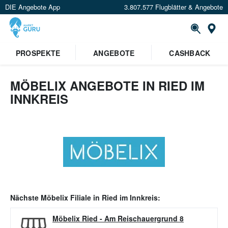
DIE Angebote App
3.807.577 Flugblätter & Angebote
Or
PROSPEKTE
ANGEBOTE
CASHBACK
MÖBELIX ANGEBOTE IN RIED IM
INNKREIS
Nächste
Möbelix
Filiale in
Ried im Innkreis
:
Möbelix Ried
-
Am Reischauergrund 8