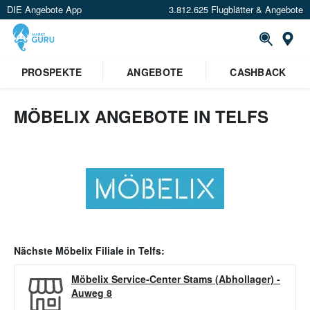
DIE Angebote App
3.812.625 Flugblätter & Angebote
Or
PROSPEKTE
ANGEBOTE
CASHBACK
MÖBELIX ANGEBOTE IN TELFS
Nächste
Möbelix
Filiale in
Telfs
:
Möbelix Service-Center Stams (Abhollager)
-
Auweg 8