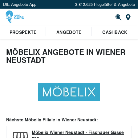
DIE Angebote App
3.812.625 Flugblätter & Angebote
Or
PROSPEKTE
ANGEBOTE
CASHBACK
MÖBELIX ANGEBOTE IN WIENER
NEUSTADT
Nächste
Möbelix
Filiale in
Wiener Neustadt
:
Möbelix Wiener Neustadt
-
Fischauer Gasse