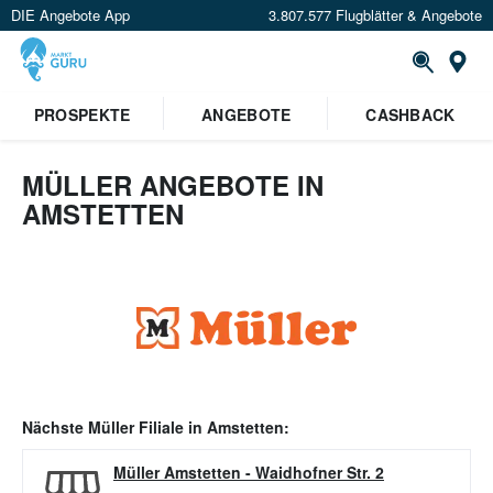
DIE Angebote App
3.807.577 Flugblätter & Angebote
Or
PROSPEKTE
ANGEBOTE
CASHBACK
MÜLLER ANGEBOTE IN
AMSTETTEN
Nächste
Müller
Filiale in
Amstetten
:
Müller Amstetten
-
Waidhofner Str. 2