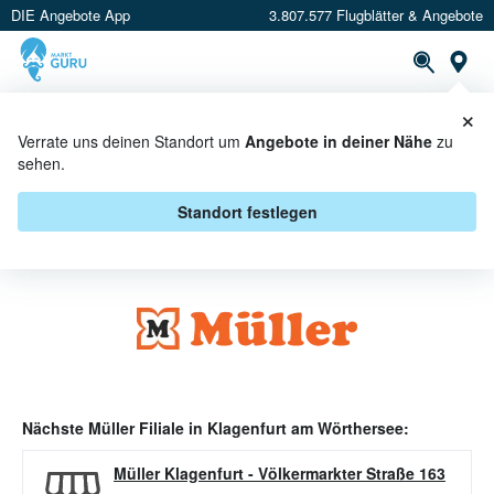
DIE Angebote App
3.807.577 Flugblätter & Angebote
Or
×
PROSPEKTE
ANGEBOTE
CASHBACK
Verrate uns deinen Standort um
Angebote in deiner Nähe
zu
sehen.
MÜLLER ANGEBOTE IN
KLAGENFURT AM WÖRTHERSEE
Standort festlegen
Nächste
Müller
Filiale in
Klagenfurt am Wörthersee
:
Müller Klagenfurt
-
Völkermarkter Straße 163