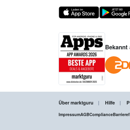
Bekannt 
Über marktguru
Hilfe
P
Impressum
AGB
Compliance
Barriere