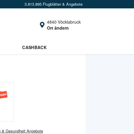
3.813.895 Flugblätter & Angebote
4840 Vöcklabruck
Ort ändern
CASHBACK
e & Gesundheit
Angebote