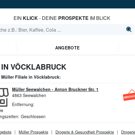
EIN
KLICK
- DEINE
PROSPEKTE
IM BLICK
ANGEBOTE
 IN VÖCKLABRUCK
e
Müller
Filiale in
Vöcklabruck
:
Müller Seewalchen
-
Anton Bruckner Str. 1
4863
Seewalchen
Entfernung:
m
ngszeiten:
Geschlossen
gebote
Müller
Prospekte
Drogerie & Gesundheit
Prospekte
Drogeri