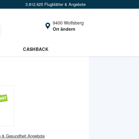
3.812.625 Flugblätter & Angebote
9400 Wolfsberg
Ort ändern
CASHBACK
e & Gesundheit
Angebote