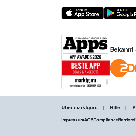
Bekannt 
Über marktguru
Hilfe
P
Impressum
AGB
Compliance
Barriere