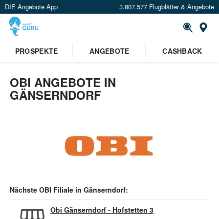
DIE Angebote App
3.807.577 Flugblätter & Angebote
Or
PROSPEKTE
ANGEBOTE
CASHBACK
OBI ANGEBOTE IN
GÄNSERNDORF
Nächste
OBI
Filiale in
Gänserndorf
:
Obi Gänserndorf
-
Hofstetten 3