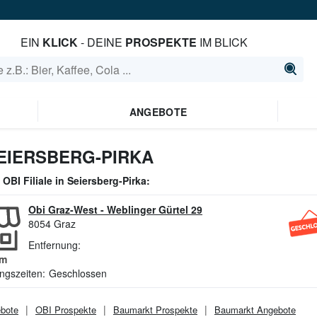
EIN
KLICK
- DEINE
PROSPEKTE
IM BLICK
ANGEBOTE
EIERSBERG-PIRKA
e
OBI
Filiale in
Seiersberg-Pirka
:
Obi Graz-West
-
Weblinger Gürtel 29
8054
Graz
Entfernung:
m
ngszeiten:
Geschlossen
bote
OBI
Prospekte
Baumarkt
Prospekte
Baumarkt
Angebote