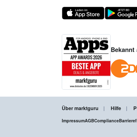
Bekannt 
Über marktguru
Hilfe
P
Impressum
AGB
Compliance
Barriere