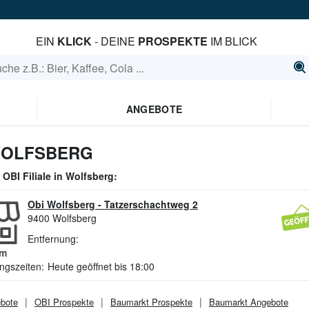
EIN
KLICK
- DEINE
PROSPEKTE
IM BLICK
ANGEBOTE
WOLFSBERG
e
OBI
Filiale in
Wolfsberg
:
Obi Wolfsberg
-
Tatzerschachtweg 2
9400
Wolfsberg
Entfernung:
m
ngszeiten:
Heute geöffnet bis 18:00
bote
OBI
Prospekte
Baumarkt
Prospekte
Baumarkt
Angebote