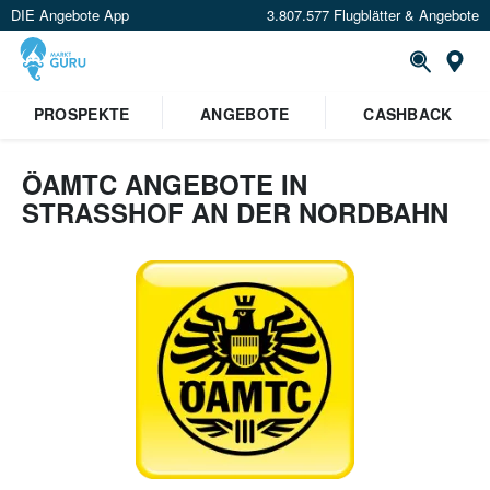
DIE Angebote App
3.807.577 Flugblätter & Angebote
Or
PROSPEKTE
ANGEBOTE
CASHBACK
ÖAMTC ANGEBOTE IN
STRASSHOF AN DER NORDBAHN