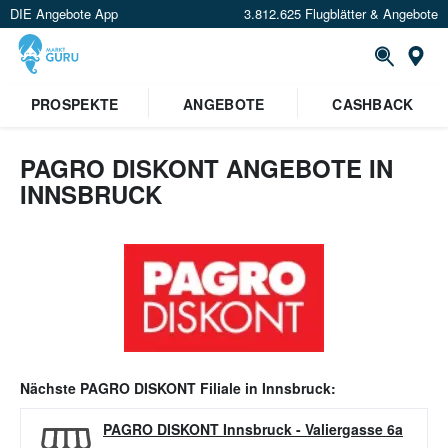
DIE Angebote App
3.812.625 Flugblätter & Angebote
Or
PROSPEKTE
ANGEBOTE
CASHBACK
PAGRO DISKONT ANGEBOTE IN
INNSBRUCK
Nächste
PAGRO DISKONT
Filiale in
Innsbruck
:
PAGRO DISKONT Innsbruck
-
Valiergasse 6a