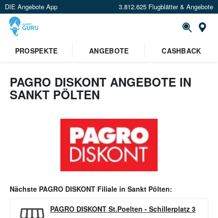
DIE Angebote App
3.812.625 Flugblätter & Angebote
Or
PROSPEKTE
ANGEBOTE
CASHBACK
PAGRO DISKONT ANGEBOTE IN
SANKT PÖLTEN
Nächste
PAGRO DISKONT
Filiale in
Sankt Pölten
:
PAGRO DISKONT St.Poelten
-
Schillerplatz 3